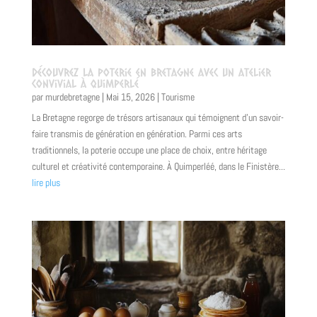
Découvrez la poterie en Bretagne avec un atelier
convivial à Quimperlé
par
murdebretagne
|
Mai 15, 2026
|
Tourisme
La Bretagne regorge de trésors artisanaux qui témoignent d'un savoir-
faire transmis de génération en génération. Parmi ces arts
traditionnels, la poterie occupe une place de choix, entre héritage
culturel et créativité contemporaine. À Quimperléé, dans le Finistère...
lire plus