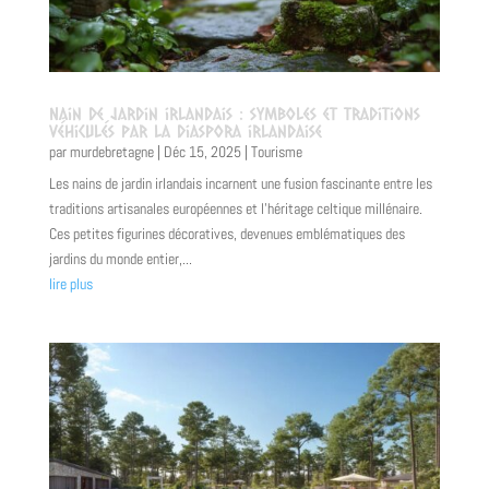
Nain de jardin irlandais : symboles et traditions
véhiculés par la diaspora irlandaise
par
murdebretagne
|
Déc 15, 2025
|
Tourisme
Les nains de jardin irlandais incarnent une fusion fascinante entre les
traditions artisanales européennes et l'héritage celtique millénaire.
Ces petites figurines décoratives, devenues emblématiques des
jardins du monde entier,...
lire plus