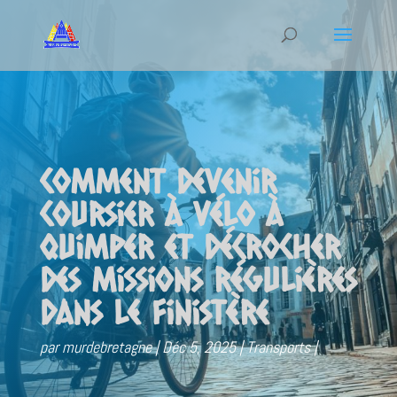
Comment devenir
coursier à vélo à
Quimper et décrocher
des missions régulières
dans le Finistère
par
murdebretagne
Déc 5, 2025
Transports