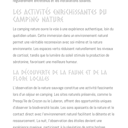
régulièrement entretenus et les installations solaires.
Les activités enrichissantes du
camping nature
Le camping nature ouvre la voie à une expérience authentique, loin du
quotidien urbain. Cette immersion dans un environnement naturel
permet une véritable reconnexion avec soi-même et la nature
environnante. Les espaces verts réduisent naturellement les niveaux
de cortisol, tandis que la lumière du soleil stimule la production de
sérotonine, favorisant une meilleure humeur.
La découverte de la faune et de la
flore locales
L’observation de la nature sauvage constitue une activité fascinante
lors d’un séjour en camping. Les sites naturels préservés, comme la
Presqu’île de Crozon ou le Luberon, offrent des opportunités uniques
d’observer la biodiversité locale. Les sons apaisants de la nature et le
contact direct avec l’environnement naturel facilitent la détente et le
ressourcement. La nuit, l’observation des étoiles devient une
expérience magique, participant à la régulation de notre horloge