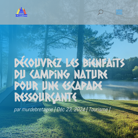
Découvrez les bienfaits
du camping nature
pour une escapade
ressourçante
par
murdebretagne
Déc 23, 2024
Tourisme