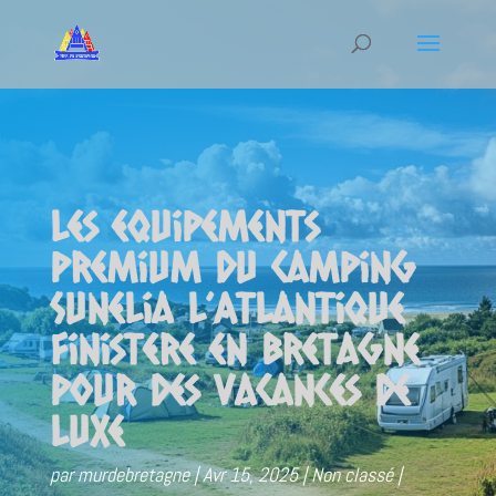
Les equipements
premium du Camping
Sunelia L’Atlantique
Finistere en Bretagne
pour des vacances de
luxe
par
murdebretagne
Avr 15, 2025
Non classé