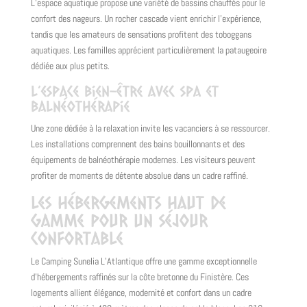
L’espace aquatique propose une variété de bassins chauffés pour le
confort des nageurs. Un rocher cascade vient enrichir l’expérience,
tandis que les amateurs de sensations profitent des toboggans
aquatiques. Les familles apprécient particulièrement la pataugeoire
dédiée aux plus petits.
L’espace bien-être avec spa et
balnéothérapie
Une zone dédiée à la relaxation invite les vacanciers à se ressourcer.
Les installations comprennent des bains bouillonnants et des
équipements de balnéothérapie modernes. Les visiteurs peuvent
profiter de moments de détente absolue dans un cadre raffiné.
Les hébergements haut de
gamme pour un séjour
confortable
Le Camping Sunelia L’Atlantique offre une gamme exceptionnelle
d’hébergements raffinés sur la côte bretonne du Finistère. Ces
logements allient élégance, modernité et confort dans un cadre